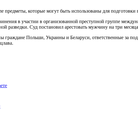
ле предметы, которые могут быть использованы для подготовки
винения в участии в организованной преступной группе междуна
ой разведки. Суд постановил арестовать мужчину на три месяца
ы граждане Польши, Украины и Беларуси, ответственные за под
цлава.
аете
я