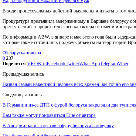
Над белоруской в Абхазии издевался муж
В ходе процессуальных действий выявлены и изъяты в том чис
Прокуратура предъявила задержанному в Варшаве белорусу об
преступлений террористического характера от имени иностранн
По информации ABW, в январе и мае этого года были задержан
которые также готовились поджечь объекты на территории Вро
#беларусь
#польша
0
237
Поделится
VK
OK.ru
Facebook
Twitter
WhatsApp
Telegram
Viber
Предыдущая запись
Назван самый известный человек всех времен: вы точно его зн
Следующая запись
В Германии из-за ДТП с фурой белоруса закрывали два туннел
Вам также могут понравиться
Еще от автора
В Австрии навигатор завел фуру белоруса в ловушку
Над белоруской в Абхазии издевался муж