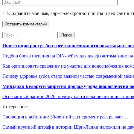
Сохраните мое имя, адрес электронной почты и веб-сайт в э
Инвестиции растут быстрее экономики: что показывают но
Подбор блока питания на DIN-рейку для шкафа автоматики: на
Как организовать скважину на участке для водоснабжения дом
Почему здоровье зубов стало важной частью современной мед
Минздрав Беларуси запретил продажу ряда биологически а
Осознанный рацион 2026: почему растительное питание станов
Интересное:
Эволюция в действии: 30-летний эксперимент раскрывает…
Самый крупный штраф в истории Шри-Ланки наложили на д