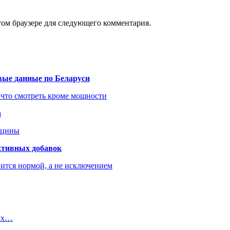
том браузере для следующего комментария.
вые данные по Беларуси
 что смотреть кроме мощности
а
ицины
ктивных добавок
ится нормой, а не исключением
вух…