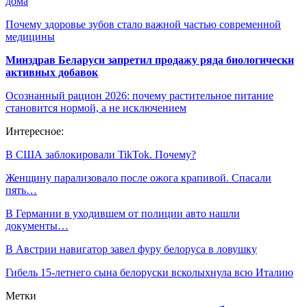
дома
Почему здоровье зубов стало важной частью современной
медицины
Минздрав Беларуси запретил продажу ряда биологически
активных добавок
Осознанный рацион 2026: почему растительное питание
становится нормой, а не исключением
Интересное:
В США заблокировали TikTok. Почему?
Женщину парализовало после ожога крапивой. Спасали
пять…
В Германии в уходившем от полиции авто нашли
документы…
В Австрии навигатор завел фуру белоруса в ловушку
Гибель 15-летнего сына белоруски всколыхнула всю Италию
Метки