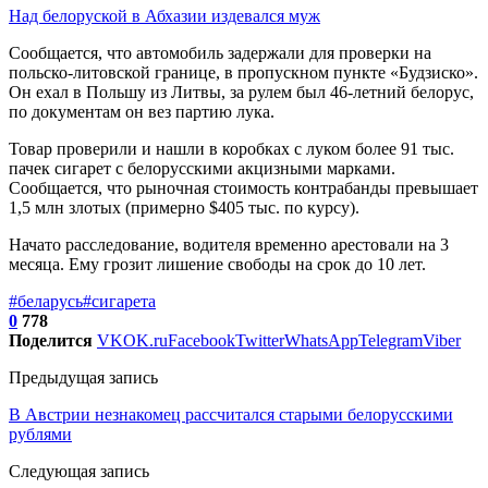
Над белоруской в Абхазии издевался муж
Сообщается, что автомобиль задержали для проверки на
польско-литовской границе, в пропускном пункте «Будзиско».
Он ехал в Польшу из Литвы, за рулем был 46-летний белорус,
по документам он вез партию лука.
Товар проверили и нашли в коробках с луком более 91 тыс.
пачек сигарет с белорусскими акцизными марками.
Сообщается, что рыночная стоимость контрабанды превышает
1,5 млн злотых (примерно $405 тыс. по курсу).
Начато расследование, водителя временно арестовали на 3
месяца. Ему грозит лишение свободы на срок до 10 лет.
#беларусь
#сигарета
0
778
Поделится
VK
OK.ru
Facebook
Twitter
WhatsApp
Telegram
Viber
Предыдущая запись
В Австрии незнакомец рассчитался старыми белорусскими
рублями
Следующая запись