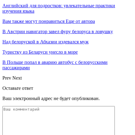
Английский для подростков: увлекательные практики
изучения языка
Вам также могут понравиться
Еще от автора
В Австрии навигатор завел фуру белоруса в ловушку
Над белоруской в Абхазии издевался муж
Туристку из Беларуси унесло в море
В Польше попал в аварию автобус с белорусскими
пассажирами
Prev
Next
Оставьте ответ
Ваш электронный адрес не будет опубликован.