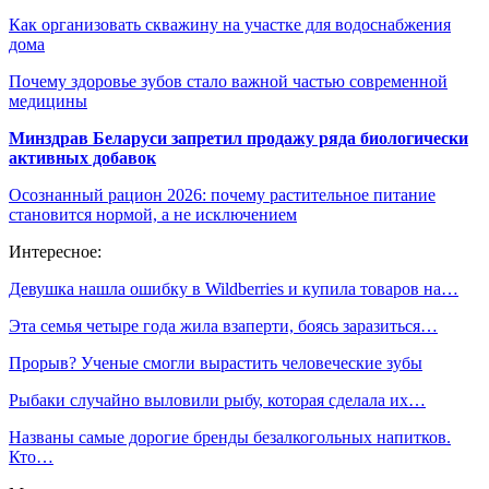
Как организовать скважину на участке для водоснабжения
дома
Почему здоровье зубов стало важной частью современной
медицины
Минздрав Беларуси запретил продажу ряда биологически
активных добавок
Осознанный рацион 2026: почему растительное питание
становится нормой, а не исключением
Интересное:
Девушка нашла ошибку в Wildberries и купила товаров на…
Эта семья четыре года жила взаперти, боясь заразиться…
Прорыв? Ученые смогли вырастить человеческие зубы
Рыбаки случайно выловили рыбу, которая сделала их…
Названы самые дорогие бренды безалкогольных напитков.
Кто…