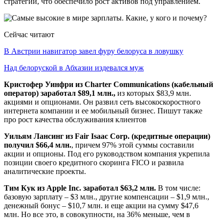
стратегии, что обеспечило рост активов под управлением.
Сейчас читают
В Австрии навигатор завел фуру белоруса в ловушку
Над белоруской в Абхазии издевался муж
Кристофер Уинфри из Charter Communications (кабельный
оператор) заработал $89,1 млн.,
из которых $83,9 млн.
акциями и опционами. Он развил сеть высокоскоростного
интернета компании и ее мобильный бизнес. Пишут также
про рост качества обслуживания клиентов
Уильям Лансинг из Fair Isaac Corp. (кредитные операции)
получил $66,4 млн.
, причем 97% этой суммы составили
акции и опционы. Под его руководством компания укрепила
позиции своего кредитного скоринга FICO и развила
аналитические проекты.
Тим Кук из Apple Inc. заработал $63,2 млн.
В том числе:
базовую зарплату – $3 млн., другие компенсации – $1,9 млн.,
денежный бонус – $10,7 млн. и еще акции на сумму $47,6
млн. Но все это, в совокупности, на 36% меньше, чем в