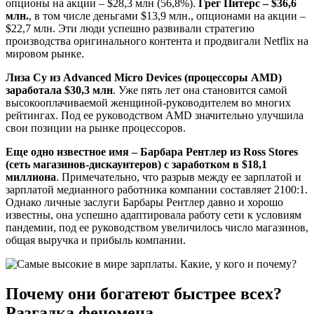
опционы на акции – $28,3 млн (56,8%).
Грег Питерс – $36,6
млн.
, в том числе деньгами $13,9 млн., опционами на акции –
$22,7 млн. Эти люди успешно развивали стратегию
производства оригинального контента и продвигали Netflix на
мировом рынке.
Лиза Су из Advanced Micro Devices (процессоры AMD)
заработала $30,3 млн
. Уже пять лет она становится самой
высокооплачиваемой женщиной-руководителем во многих
рейтингах. Под ее руководством AMD значительно улучшила
свои позиции на рынке процессоров.
Еще одно известное имя – Барбара Рентлер из Ross Stores
(сеть магазинов-дискаунтеров) с заработком в $18,1
миллиона
. Примечательно, что разрыв между ее зарплатой и
зарплатой медианного работника компании составляет 2100:1.
Однако личные заслуги Барбары Рентлер давно и хорошо
известны, она успешно адаптировала работу сети к условиям
пандемии, под ее руководством увеличилось число магазинов,
общая выручка и прибыль компании.
Почему они богатеют быстрее всех?
Разгадка феномена