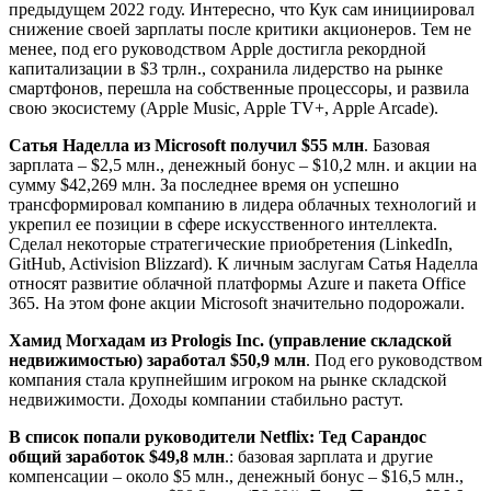
предыдущем 2022 году. Интересно, что Кук сам инициировал
снижение своей зарплаты после критики акционеров. Тем не
менее, под его руководством Apple достигла рекордной
капитализации в $3 трлн., сохранила лидерство на рынке
смартфонов, перешла на собственные процессоры, и развила
свою экосистему (Apple Music, Apple TV+, Apple Arcade).
Сатья Наделла из Microsoft получил $55 млн
. Базовая
зарплата – $2,5 млн., денежный бонус – $10,2 млн. и акции на
сумму $42,269 млн. За последнее время он успешно
трансформировал компанию в лидера облачных технологий и
укрепил ее позиции в сфере искусственного интеллекта.
Сделал некоторые стратегические приобретения (LinkedIn,
GitHub, Activision Blizzard). К личным заслугам Сатья Наделла
относят развитие облачной платформы Azure и пакета Office
365. На этом фоне акции Microsoft значительно подорожали.
Хамид Могхадам из Prologis Inc. (управление складской
недвижимостью) заработал $50,9 млн
. Под его руководством
компания стала крупнейшим игроком на рынке складской
недвижимости. Доходы компании стабильно растут.
В список попали руководители Netflix:
Тед Сарандос
общий заработок $49,8 млн
.: базовая зарплата и другие
компенсации – около $5 млн., денежный бонус – $16,5 млн.,