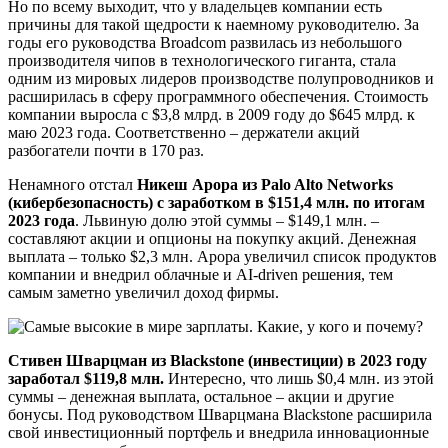
Но по всему выходит, что у владельцев компании есть
причины для такой щедрости к наемному руководителю. За
годы его руководства Broadcom развилась из небольшого
производителя чипов в технологического гиганта, стала
одним из мировых лидеров производстве полупроводников и
расширилась в сферу программного обеспечения. Стоимость
компании выросла с $3,8 млрд. в 2009 году до $645 млрд. к
маю 2023 года. Соответственно – держатели акций
разбогатели почти в 170 раз.
Ненамного отстал
Никеш Арора из Palo Alto Networks
(кибербезопасность) с заработком в $151,4 млн. по итогам
2023 года
. Львиную долю этой суммы – $149,1 млн. –
составляют акции и опционы на покупку акций. Денежная
выплата – только $2,3 млн. Арора увеличил список продуктов
компании и внедрил облачные и AI-driven решения, тем
самым заметно увеличил доход фирмы.
Стивен Шварцман из Blackstone (инвестиции) в 2023 году
заработал $119,8 млн.
Интересно, что лишь $0,4 млн. из этой
суммы – денежная выплата, остальное – акции и другие
бонусы. Под руководством Шварцмана Blackstone расширила
свой инвестиционный портфель и внедрила инновационные