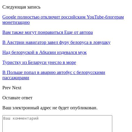
Следующая запись
Google полностью отключит российским YouTube-блогерам
монетизацию
Вам также могут понравиться
Еще от автора
В Австрии навигатор завел фуру белоруса в ловушку
Над белоруской в Абхазии издевался муж
Туристку из Беларуси унесло в море
В Польше попал в аварию автобус с белорусскими
пассажирами
Prev
Next
Оставьте ответ
Ваш электронный адрес не будет опубликован.