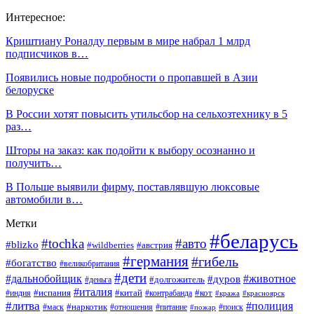
Интересное:
Криштиану Роналду первым в мире набрал 1 млрд
подписчиков в…
Появились новые подробности о пропавшей в Азии
белоруске
В России хотят повысить утильсбор на сельхозтехнику в 5
раз…
Шторы на заказ: как подойти к выбору осознанно и
получить…
В Польше выявили фирму, поставлявшую люксовые
автомобили в…
Метки
#беларусь
#tochka
#авто
#blizko
#австрия
#wildberries
#германия
#гибель
#богатство
#великобритания
#дети
#дальнобойщик
#животное
#дуров
#долгожитель
#деньга
#италия
#китай
#кот
#испания
#индия
#контрабанда
#кража
#красноярск
#литва
#полиция
#наркотик
#маск
#отношения
#питание
#поиск
#пожар