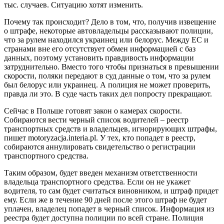
тыс. случаев. Ситуацию хотят изменить.
Почему так происходит? Дело в том, что, получив извещение
о штрафе, некоторые автовладельцы рассказывают полиции,
что за рулем находился украинец или белорус. Между ЕС и
странами вне его отсутствует обмен информацией с баз
данных, поэтому установить правдивость информации
затруднительно. Вместо того чтобы признаться в превышении
скорости, поляки передают в суд данные о том, что за рулем
был белорус или украинец. А полиция не может проверить,
правда ли это. В суде часть таких дел попросту прекращают.
Сейчас в Польше готовят закон о камерах скорости.
Собираются вести черный список водителей – реестр
транспортных средств и владельцев, игнорирующих штрафы,
пишет motoryzacja.interia.pl. У тех, кто попадет в реестр,
собираются аннулировать свидетельство о регистрации
транспортного средства.
Таким образом, будет введен механизм ответственности
владельца транспортного средства. Если он не укажет
водителя, то сам будет считаться виновником, и штраф придет
ему. Если же в течение 90 дней после этого штраф не будет
уплачен, владелец попадет в черный список. Информация из
реестра будет доступна полиции по всей стране. Полиция