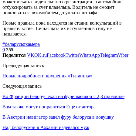
может изъять свидетельство о регистрации, а автомобиль
отбуксировать за счет владельца. Водитель не сможет
пользоваться автомобилем до уплаты штрафа.
Новые правила пока находятся на стадии консультаций в
правительстве. Точная дата их вступления в силу не
называется.
#беларусь
#камера
0
255
Поделится
VK
OK.ru
Facebook
Twitter
WhatsApp
Telegram
Viber
Предыдущая запись
Новые подробности крушения «Титаника»
Следующая запись
Во Франции белорус ехал на фуре змейкой с 2,3 промилле
Вам также могут понравиться
Еще от автора
В Австрии навигатор завел фуру белоруса в ловушку
Над белоруской в Абхазии издевался муж