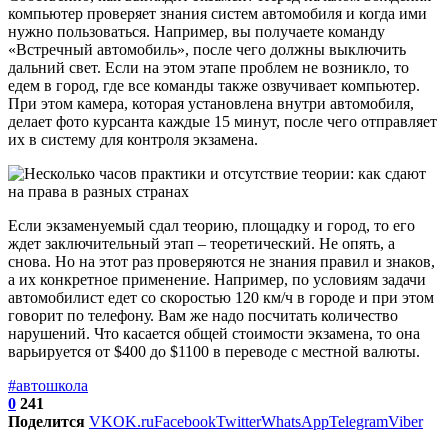
компьютер проверяет знания систем автомобиля и когда ими
нужно пользоваться. Например, вы получаете команду
«Встречный автомобиль», после чего должны выключить
дальний свет. Если на этом этапе проблем не возникло, то
едем в город, где все команды также озвучивает компьютер.
При этом камера, которая установлена внутри автомобиля,
делает фото курсанта каждые 15 минут, после чего отправляет
их в систему для контроля экзамена.
Если экзаменуемый сдал теорию, площадку и город, то его
ждет заключительный этап – теоретический. Не опять, а
снова. Но на этот раз проверяются не знания правил и знаков,
а их конкретное применение. Например, по условиям задачи
автомобилист едет со скоростью 120 км/ч в городе и при этом
говорит по телефону. Вам же надо посчитать количество
нарушений. Что касается общей стоимости экзамена, то она
варьируется от $400 до $1100 в переводе с местной валюты.
#автошкола
0
241
Поделится
VK
OK.ru
Facebook
Twitter
WhatsApp
Telegram
Viber