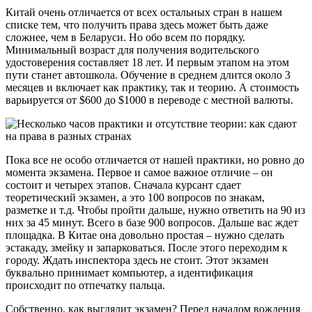
Китай очень отличается от всех остальных стран в нашем
списке тем, что получить права здесь может быть даже
сложнее, чем в Беларуси. Но обо всем по порядку.
Минимальный возраст для получения водительского
удостоверения составляет 18 лет. И первым этапом на этом
пути станет автошкола. Обучение в среднем длится около 3
месяцев и включает как практику, так и теорию. А стоимость
варьируется от $600 до $1000 в переводе с местной валюты.
Пока все не особо отличается от нашей практики, но ровно до
момента экзамена. Первое и самое важное отличие – он
состоит и четырех этапов. Сначала курсант сдает
теоретический экзамен, а это 100 вопросов по знакам,
разметке и т.д. Чтобы пройти дальше, нужно ответить на 90 из
них за 45 минут. Всего в базе 900 вопросов. Дальше вас ждет
площадка. В Китае она довольно простая – нужно сделать
эстакаду, змейку и запарковаться. После этого переходим к
городу. Ждать инспектора здесь не стоит. Этот экзамен
буквально принимает компьютер, а идентификация
происходит по отпечатку пальца.
Собственно, как выглядит экзамен? Перед началом вождения