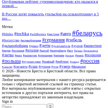
Опубликован рейтинг супермиллиардеров: кто оказался в
первой…
В России хотят повысить утильсбор на сельхозтехнику в 5
раз…
Метки
#беларусь
#tochka
#авто
#blizko
#австрия
#wildberries
#германия
#гибель
#богатство
#великобритания
#дети
#дальнобойщик
#животное
#дуров
#долгожитель
#деньга
#италия
#китай
#кот
#испания
#индия
#контрабанда
#кража
#красноярск
#литва
#полиция
#наркотик
#маск
#отношения
#питание
#поиск
#пожар
#россия
#польша
#рейтинг
#путешествие
#пьяный
#рекорд
#сша
#умер
#турция
#сигарета
#франция
#угон
#самолёт
© 2026 - Новости Бреста и Брестской области. Все права
защищены.
Любое копирование материалов с нашего ресурса разрешается
только с обратной активной ссылкой на страницу статьи.
Все материалы опубликованные на сайте взяты с открытых
источников и других порталов интернета, все права на
авторство принадлежат их законным владельцам.
Sign in