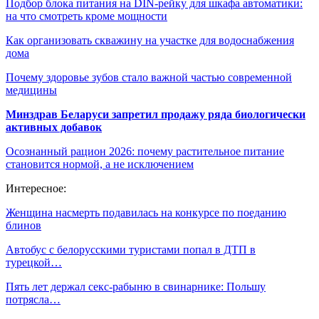
Подбор блока питания на DIN-рейку для шкафа автоматики:
на что смотреть кроме мощности
Как организовать скважину на участке для водоснабжения
дома
Почему здоровье зубов стало важной частью современной
медицины
Минздрав Беларуси запретил продажу ряда биологически
активных добавок
Осознанный рацион 2026: почему растительное питание
становится нормой, а не исключением
Интересное:
Женщина насмерть подавилась на конкурсе по поеданию
блинов
Автобус с белорусскими туристами попал в ДТП в
турецкой…
Пять лет держал секс-рабыню в свинарнике: Польшу
потрясла…