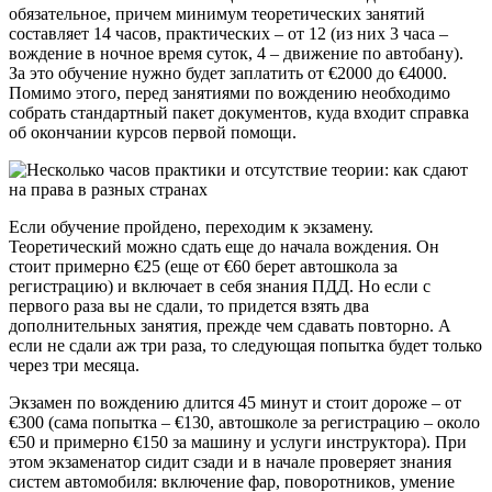
обязательное, причем минимум теоретических занятий
составляет 14 часов, практических – от 12 (из них 3 часа –
вождение в ночное время суток, 4 – движение по автобану).
За это обучение нужно будет заплатить от €2000 до €4000.
Помимо этого, перед занятиями по вождению необходимо
собрать стандартный пакет документов, куда входит справка
об окончании курсов первой помощи.
Если обучение пройдено, переходим к экзамену.
Теоретический можно сдать еще до начала вождения. Он
стоит примерно €25 (еще от €60 берет автошкола за
регистрацию) и включает в себя знания ПДД. Но если с
первого раза вы не сдали, то придется взять два
дополнительных занятия, прежде чем сдавать повторно. А
если не сдали аж три раза, то следующая попытка будет только
через три месяца.
Экзамен по вождению длится 45 минут и стоит дороже – от
€300 (сама попытка – €130, автошколе за регистрацию – около
€50 и примерно €150 за машину и услуги инструктора). При
этом экзаменатор сидит сзади и в начале проверяет знания
систем автомобиля: включение фар, поворотников, умение