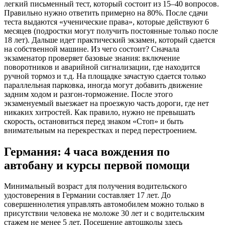
легкий письменный тест, который состоит из 15–40 вопросов.
Правильно нужно ответить примерно на 80%. После сдачи
теста выдаются «ученические права», которые действуют 6
месяцев (подростки могут получить постоянные только после
18 лет). Дальше идет практический экзамен, который сдается
на собственной машине. Из чего состоит? Сначала
экзаменатор проверяет базовые знания: включение
поворотников и аварийной сигнализации, где находится
ручной тормоз и т.д. На площадке зачастую сдается только
параллельная парковка, иногда могут добавить движение
задним ходом и разгон-торможение. После этого
экзаменуемый выезжает на проезжую часть дороги, где нет
никаких хитростей. Как правило, нужно не превышать
скорость, остановиться перед знаком «Стоп» и быть
внимательным на перекрестках и перед перестроением.
Германия: 4 часа вождения по
автобану и курсы первой помощи
Минимальный возраст для получения водительского
удостоверения в Германии составляет 17 лет. До
совершеннолетия управлять автомобилем можно только в
присутствии человека не моложе 30 лет и с водительским
стажем не менее 5 лет. Посещение автошколы здесь