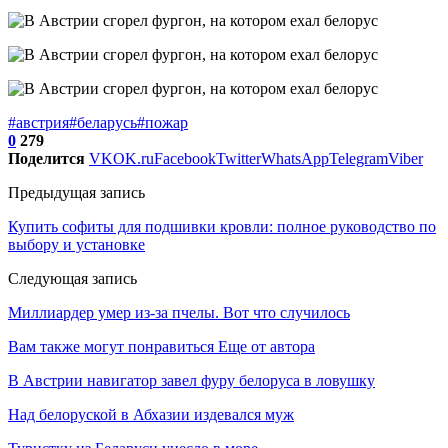
#австрия
#беларусь
#пожар
0
279
Поделится
VK
OK.ru
Facebook
Twitter
WhatsApp
Telegram
Viber
Предыдущая запись
Купить софиты для подшивки кровли: полное руководство по
выбору и установке
Следующая запись
Миллиардер умер из-за пчелы. Вот что случилось
Вам также могут понравиться
Еще от автора
В Австрии навигатор завел фуру белоруса в ловушку
Над белоруской в Абхазии издевался муж