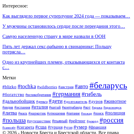
Интересное:
Как выглядело первое суперлуние 2024 года — показываем…
У мужчины остановилось сердце после переедания этого…
Самую населенную страну в мире назвали в ООН
Пять лет держал секс-рабыню в свинарнике: Польшу
потрясла…
Одно из крупнейших племен, отказывающихся от контакта
с…
Метки
#беларусь
#tochka
#авто
#blizko
#австрия
#wildberries
#германия
#гибель
#богатство
#великобритания
#дети
#дальнобойщик
#животное
#дуров
#долгожитель
#деньга
#италия
#китай
#кот
#испания
#индия
#контрабанда
#кража
#красноярск
#литва
#полиция
#наркотик
#маск
#отношения
#питание
#поиск
#пожар
#россия
#польша
#рейтинг
#путешествие
#пьяный
#рекорд
#сша
#умер
#турция
#сигарета
#франция
#угон
#самолёт
© 2026 - Новости Бреста и Брестской области. Все права