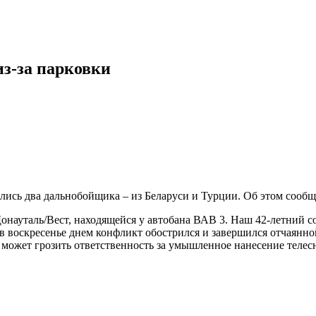
из-за парковки
сь два дальнобойщика – из Беларуси и Турции. Об этом сообщае
онауталь/Вест, находящейся у автобана ВАВ 3. Наш 42-летний с
А в воскресенье днем конфликт обострился и завершился отчаянн
может грозить ответственность за умышленное нанесение теле