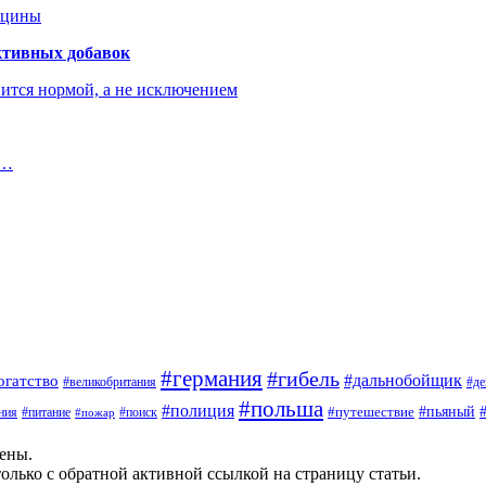
ицины
ктивных добавок
ится нормой, а не исключением
,…
#германия
#гибель
#дальнобойщик
огатство
#великобритания
#де
#польша
#полиция
#путешествие
#пьяный
ния
#питание
#поиск
#пожар
щены.
олько с обратной активной ссылкой на страницу статьи.