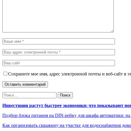
Сохраните мое имя, адрес электронной почты и веб-сайт в э
Инвестиции растут быстрее экономики: что показывают но
Подбор блока питания на DIN-рейку для шкафа автоматики: на
Как организовать скважину на участке для водоснабжения дом