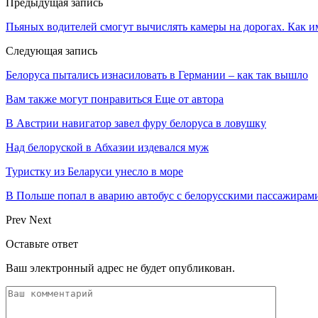
Предыдущая запись
Пьяных водителей смогут вычислять камеры на дорогах. Как 
Следующая запись
Белоруса пытались изнасиловать в Германии – как так вышло
Вам также могут понравиться
Еще от автора
В Австрии навигатор завел фуру белоруса в ловушку
Над белоруской в Абхазии издевался муж
Туристку из Беларуси унесло в море
В Польше попал в аварию автобус с белорусскими пассажирам
Prev
Next
Оставьте ответ
Ваш электронный адрес не будет опубликован.