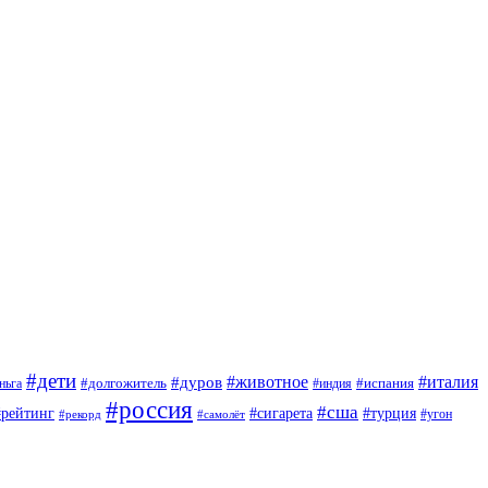
#дети
#животное
#италия
#дуров
#долгожитель
#испания
ньга
#индия
#россия
#сша
#рейтинг
#турция
#сигарета
#угон
#рекорд
#самолёт