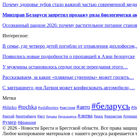
Почему здоровье зубов стало важной частью современной мед
Минздрав Беларуси запретил продажу ряда биологически а
Осознанный рацион 2026: почему растительное питание станов
Интересное:
В семье, где четверо детей погибли от отравления дихлофосом
Появились новые подробности о пропавшей в Азии белоруске
У мужчины остановилось сердце после переедания этого…
Рассказываем, за какие «пляжные сувениры» может грозить…
С завтрашнего дня Латвия может конфисковать автомобили,…
Метки
#беларусь
#tochka
#авто
#blizko
#б
#австрия
#wildberries
#литва
#китай
#кот
#наркотик
#контрабанда
#маск
#отноше
#кража
#красноярск
#умер
#франция
© 2026 - Новости Бреста и Брестской области. Все права защи
Любое копирование материалов с нашего ресурса разрешается т