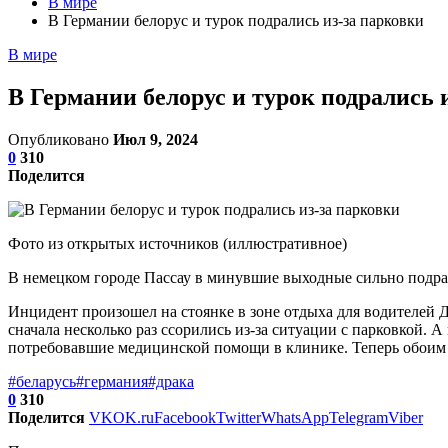
В мире
В Германии белорус и турок подрались из-за парковки
В мире
В Германии белорус и турок подрались 
Опубликовано
Июл 9, 2024
0
310
Поделится
Фото из открытых источников (иллюстративное)
В немецком городе Пассау в минувшие выходные сильно подрали
Инцидент произошел на стоянке в зоне отдыха для водителей Д
сначала несколько раз ссорились из-за ситуации с парковкой. 
потребовавшие медицинской помощи в клинике. Теперь обоим 
#беларусь
#германия
#драка
0
310
Поделится
VK
OK.ru
Facebook
Twitter
WhatsApp
Telegram
Viber