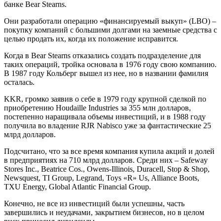
банке Bear Stearns.
Они разработали операцию «финансируемый выкуп» (LBO) –
покупку компаний с большими долгами на заемные средства с
целью продать их, когда их положение исправится.
Когда в Bear Stearns отказались создать подразделение для
таких операций, тройка основала в 1976 году свою компанию.
В 1987 году Кольберг вышел из нее, но в названии фамилия
осталась.
KKR, громко заявив о себе в 1979 году крупной сделкой по
приобретению Houdaille Industries за 355 млн долларов,
постепенно наращивала объемы инвестиций, и в 1988 году
получила во владение RJR Nabisco уже за фантастические 25
млрд долларов.
Подсчитано, что за все время компания купила акций и долей
в предприятиях на 710 млрд долларов. Среди них – Safeway
Stores Inc., Beatrice Cos., Owens-Illinois, Duracell, Stop & Shop,
Newsquest, TI Group, Legrand, Toys «R» Us, Alliance Boots,
TXU Energy, Global Atlantic Financial Group.
Конечно, не все из инвестиций были успешны, часть
завершились и неудачами, закрытием бизнесов, но в целом