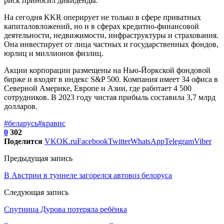
риск приносил дивиденды.
На сегодня KKR оперирует не только в сфере приватных
капиталовложений, но и в сферах кредитно-финансовой
деятельности, недвижимости, инфраструктуры и страхования.
Она инвестирует от лица частных и государственных фондов,
юрлиц и миллионов физлиц.
Акции корпорации размещены на Нью-Йоркской фондовой
бирже и входят в индекс S&P 500. Компания имеет 34 офиса в
Северной Америке, Европе и Азии, где работает 4 500
сотрудников. В 2023 году чистая прибыль составила 3,7 млрд
долларов.
#беларусь
#кравис
0
302
Поделится
VK
OK.ru
Facebook
Twitter
WhatsApp
Telegram
Viber
Предыдущая запись
В Австрии в туннеле загорелся автовоз белоруса
Следующая запись
Спутница Дурова потеряла ребёнка