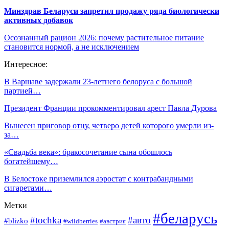
Минздрав Беларуси запретил продажу ряда биологически
активных добавок
Осознанный рацион 2026: почему растительное питание
становится нормой, а не исключением
Интересное:
В Варшаве задержали 23-летнего белоруса с большой
партией…
Президент Франции прокомментировал арест Павла Дурова
Вынесен приговор отцу, четверо детей которого умерли из-
за…
«Свадьба века»: бракосочетание сына обошлось
богатейшему…
В Белостоке приземлился аэростат с контрабандными
сигаретами…
Метки
#беларусь
#tochka
#авто
#blizko
#австрия
#wildberries