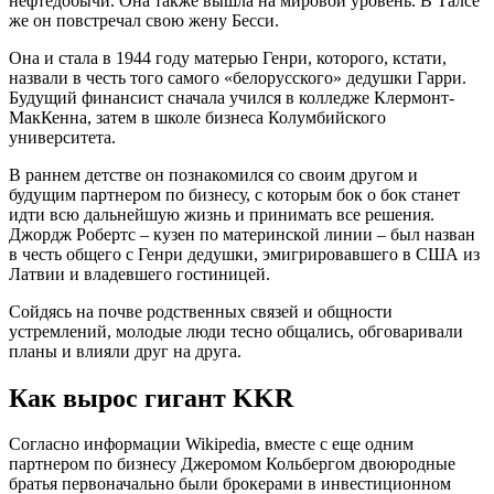
нефтедобычи. Она также вышла на мировой уровень. В Талсе
же он повстречал свою жену Бесси.
Она и стала в 1944 году матерью Генри, которого, кстати,
назвали в честь того самого «белорусского» дедушки Гарри.
Будущий финансист сначала учился в колледже Клермонт-
МакКенна, затем в школе бизнеса Колумбийского
университета.
В раннем детстве он познакомился со своим другом и
будущим партнером по бизнесу, с которым бок о бок станет
идти всю дальнейшую жизнь и принимать все решения.
Джордж Робертс – кузен по материнской линии – был назван
в честь общего с Генри дедушки, эмигрировавшего в США из
Латвии и владевшего гостиницей.
Сойдясь на почве родственных связей и общности
устремлений, молодые люди тесно общались, обговаривали
планы и влияли друг на друга.
Как вырос гигант KKR
Согласно информации Wikipedia, вместе с еще одним
партнером по бизнесу Джеромом Кольбергом двоюродные
братья первоначально были брокерами в инвестиционном