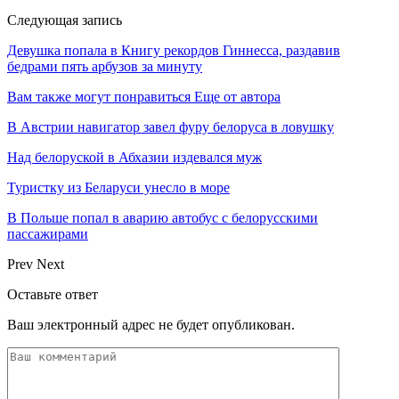
Следующая запись
Девушка попала в Книгу рекордов Гиннесса, раздавив
бедрами пять арбузов за минуту
Вам также могут понравиться
Еще от автора
В Австрии навигатор завел фуру белоруса в ловушку
Над белоруской в Абхазии издевался муж
Туристку из Беларуси унесло в море
В Польше попал в аварию автобус с белорусскими
пассажирами
Prev
Next
Оставьте ответ
Ваш электронный адрес не будет опубликован.