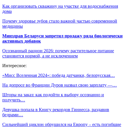
Как организовать скважину на участке для водоснабжения
дома
Почему здоровье зубов стало важной частью современной
медицины
Минздрав Беларуси запретил продажу ряда биологически
активных добавок
Осознанный рацион 2026: почему растительное питание
становится нормой, а не исключением
Интересное:
«Мисс Вселенная 2024»: победа датчанки, белорусская…
На допросе во Франции Дуров назвал свою зарплату —…
Шторы на заказ: как подойти к выбору осознанно и
получить…
Девушка попала в Книгу рекордов Гиннесса, раздавив
бедрами…
Сильнейший циклон обрушился на Европу – есть погибшие