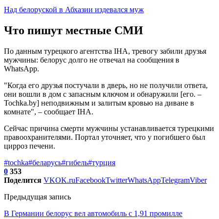
Над белоруской в Абхазии издевался муж
Что пишут местные СМИ
По данным турецкого агентства IHA, тревогу забили друзья
мужчины: белорус долго не отвечал на сообщения в
WhatsApp.
"Когда его друзья постучали в дверь, но не получили ответа,
они вошли в дом с запасным ключом и обнаружили [его. –
Tochka.by] неподвижным и залитым кровью на диване в
комнате", – сообщает IHA.
Сейчас причина смерти мужчины устанавливается турецкими
правоохранителями. Портал уточняет, что у погибшего был
цирроз печени.
#tochka
#беларусь
#гибель
#турция
0
353
Поделится
VK
OK.ru
Facebook
Twitter
WhatsApp
Telegram
Viber
Предыдущая запись
В Германии белорус вел автомобиль с 1,91 промилле