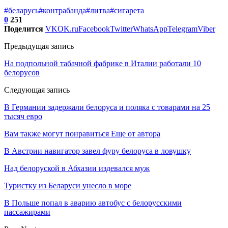
#беларусь
#контрабанда
#литва
#сигарета
0
251
Поделится
VK
OK.ru
Facebook
Twitter
WhatsApp
Telegram
Viber
Предыдущая запись
На подпольной табачной фабрике в Италии работали 10
белорусов
Следующая запись
В Германии задержали белоруса и поляка с товарами на 25
тысяч евро
Вам также могут понравиться
Еще от автора
В Австрии навигатор завел фуру белоруса в ловушку
Над белоруской в Абхазии издевался муж
Туристку из Беларуси унесло в море
В Польше попал в аварию автобус с белорусскими
пассажирами