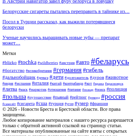
В Австрии навигатор завел фуру белоруса в ловушку
Белорусские сигареты пытались переправить в тайнике из…
Посол в Турции рассказал, как выжили потерявшиеся
белоруски
Ученые научились выращивать новые зубы — препарат
может…
Метки
#беларусь
#tochka
#авто
#blizko
#австрия
#wildberries
#германия
#гибель
#богатство
#великобритания
#дети
#дальнобойщик
#животное
#дуров
#долгожитель
#деньга
#италия
#китай
#кот
#испания
#индия
#контрабанда
#кража
#красноярск
#литва
#полиция
#наркотик
#маск
#отношения
#питание
#поиск
#пожар
#россия
#польша
#рейтинг
#путешествие
#пьяный
#рекорд
#сша
#умер
#турция
#сигарета
#франция
#угон
#самолёт
© 2026 - Новости Бреста и Брестской области. Все права
защищены.
Любое копирование материалов с нашего ресурса разрешается
только с обратной активной ссылкой на страницу статьи.
Все материалы опубликованные на сайте взяты с открытых