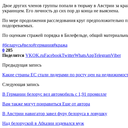
Двое других членов группы попали в тюрьму в Австрии за краж
украинцем. Его личность до сих пор до конца не выяснена.
По мере продолжения расследования круг предположительно пр
подозреваемых.
По оценкам стражей порядка в Билефельде, общий материальны
#беларусь
#вело
#германия
#кража
0
285
Поделится
VK
OK.ru
Facebook
Twitter
WhatsApp
Telegram
Viber
Предыдущая запись
Какие страны ЕС стали лидерами по росту цен на недвижимост
Следующая запись
В Германии белорус вел автомобиль с 1,91 промилле
Вам также могут понравиться
Еще от автора
В Австрии навигатор завел фуру белоруса в ловушку
Над белоруской в Абхазии издевался муж