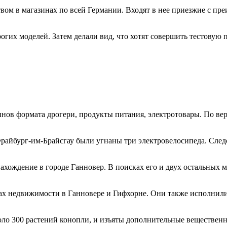
твом в магазинах по всей Германии. Входят в нее приезжие с п
их моделей. Затем делали вид, что хотят совершить тестовую п
инов формата дрогери, продукты питания, электротовары. По ве
е Фрайбург-им-Брайсгау были угнаны три электровелосипеда. Сле
хождение в городе Ганновер. В поисках его и двух остальных ме
х недвижимости в Ганновере и Гифхорне. Они также исполнили д
оло 300 растений конопли, и изъяты дополнительные вещественн