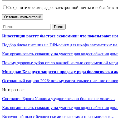
Сохраните мое имя, адрес электронной почты и веб-сайт в э
Инвестиции растут быстрее экономики: что показывают но
Подбор блока питания на DIN-рейку для шкафа автоматики: на
Как организовать скважину на участке для водоснабжения дом
Почему здоровье зубов стало важной частью современной мед
Минздрав Беларуси запретил продажу ряда биологически а
Осознанный рацион 2026: почему растительное питание станов
Интересное:
Состояние Брюса Уиллиса ухудшилось: он больше не может…
Как организовать скважину на участке для водоснабжения дом
Воздушный шар с белорусскими сигаретами приземлился в…