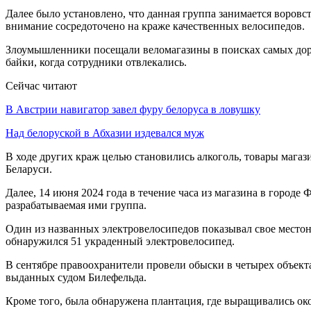
Далее было установлено, что данная группа занимается воровс
внимание сосредоточено на краже качественных велосипедов.
Злоумышленники посещали веломагазины в поисках самых дорог
байки, когда сотрудники отвлекались.
Сейчас читают
В Австрии навигатор завел фуру белоруса в ловушку
Над белоруской в Абхазии издевался муж
В ходе других краж целью становились алкоголь, товары магаз
Беларуси.
Далее, 14 июня 2024 года в течение часа из магазина в город
разрабатываемая ими группа.
Один из названных электровелосипедов показывал свое местона
обнаружился 51 украденный электровелосипед.
В сентябре правоохранители провели обыски в четырех объекта
выданных судом Билефельда.
Кроме того, была обнаружена плантация, где выращивались ок