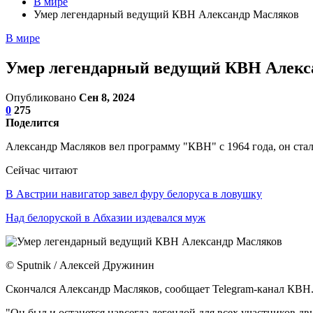
В мире
Умер легендарный ведущий КВН Александр Масляков
В мире
Умер легендарный ведущий КВН Алекс
Опубликовано
Сен 8, 2024
0
275
Поделится
Александр Масляков вел программу "КВН" с 1964 года, он ста
Сейчас читают
В Австрии навигатор завел фуру белоруса в ловушку
Над белоруской в Абхазии издевался муж
© Sputnik / Алексей Дружинин
Скончался Александр Масляков, сообщает Telegram-канал КВН
"Он был и останется навсегда легендой для всех участников д