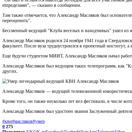
еtпределами", — сказано в сообщении.
Там также отмечается, что Александр Масляков был основателе
переоценить".
Бессменный ведущий "Клуба веселых и находчивых" ушел из ж
Александр Масляков родился 24 ноября 1941 года в Свердловс
факультет. После вуза трудоустроился в проектный институт, 
Еще будучи студентом МИИТ, Александр Масляков начал работа
Александр Масляков был ведущим таких телепрограмм, как "Клу
других.
Александр Масляков — ведущий телевизионной юмористической
Кроме того, он также несколько лет вел фестивали, в числе к
Александр Масляков был удостоен звания Заслуженный деятель 
#квн
#масляков
#умер
0
275
Поделится
VK
OK.ru
Facebook
Twitter
WhatsApp
Telegram
Viber