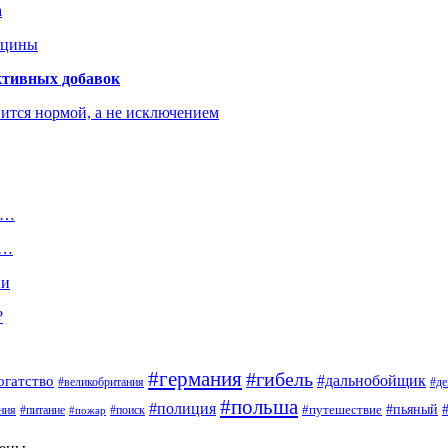
а
ицины
ктивных добавок
ится нормой, а не исключением
о…
я…
ии
?
#германия
#гибель
#дальнобойщик
огатство
#великобритания
#де
#польша
#полиция
#путешествие
#пьяный
ния
#питание
#поиск
#пожар