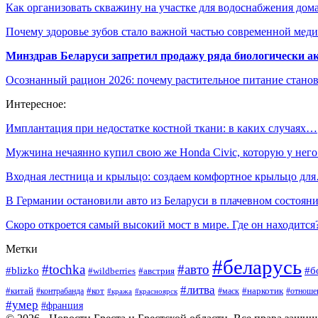
Как организовать скважину на участке для водоснабжения дом
Почему здоровье зубов стало важной частью современной мед
Минздрав Беларуси запретил продажу ряда биологически а
Осознанный рацион 2026: почему растительное питание станов
Интересное:
Имплантация при недостатке костной ткани: в каких случаях…
Мужчина нечаянно купил свою же Honda Civic, которую у нег
Входная лестница и крыльцо: создаем комфортное крыльцо дл
В Германии остановили авто из Беларуси в плачевном состоян
Скоро откроется самый высокий мост в мире. Где он находится
Метки
#беларусь
#tochka
#авто
#blizko
#б
#австрия
#wildberries
#литва
#китай
#кот
#наркотик
#контрабанда
#маск
#отноше
#кража
#красноярск
#умер
#франция