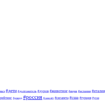
#дети
#животное
#италия
#дуров
#долгожитель
#испания
ньга
#индия
#россия
#сша
#рейтинг
#турция
#сигарета
#угон
#рекорд
#самолёт