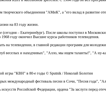
м творческого объединения "АМиК", а "его вклад в развитие от
изни на 83 году жизни.
ке (сегодня – Екатеринбург). После школы поступил в Московск
а в 1968 году окончил Высшие курсы работников телевидения.
ть на телевидении, в главной редакции программ для молодежи
б веселых и находчивых", "Алло, мы ищем таланты!", "А ну-ка,
 игры "КВН" в 80-е годы © Sputnik / Николай Болотин
оторых международный фестиваль песни в Сочи, "Песня года", "А
искусств Российской Федерации, ордена "За заслуги перед отече