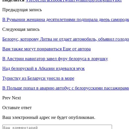
Предыдущая запись
В Румынии женщина десятилетиями подпирала дверь самородко
Следующая запись
Белорус, которому Литва не отдает автомобиль, объявил голод
Вам также могут понравиться
Еще от автора
В Австрии навигатор завел фуру белоруса в ловушку
Над белоруской в Абхазии издевался муж
Туристку из Беларуси унесло в море
В Польше попал в аварию автобус с белорусскими пассажирам
Prev
Next
Оставьте ответ
Ваш электронный адрес не будет опубликован.