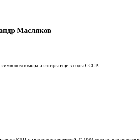
андр Масляков
л символом юмора и сатиры еще в годы СССР.
.
вижения КВН и миллионов зрителей. С 1964 года он вел програм