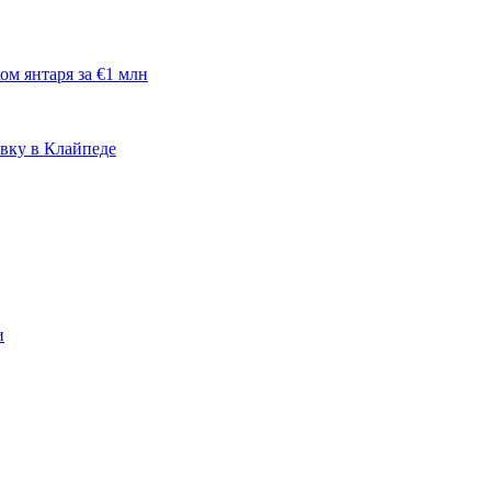
м янтаря за €1 млн
овку в Клайпеде
и