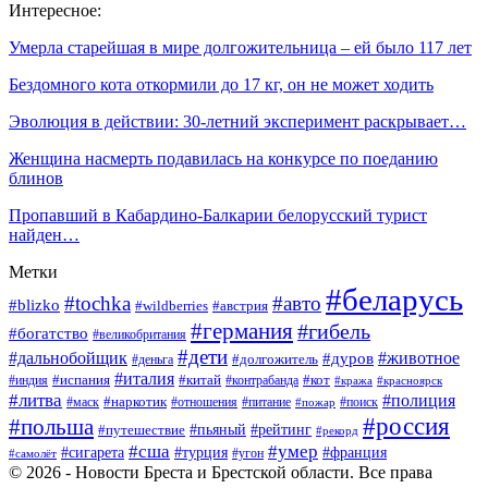
Интересное:
Умерла старейшая в мире долгожительница – ей было 117 лет
Бездомного кота откормили до 17 кг, он не может ходить
Эволюция в действии: 30-летний эксперимент раскрывает…
Женщина насмерть подавилась на конкурсе по поеданию
блинов
Пропавший в Кабардино-Балкарии белорусский турист
найден…
Метки
#беларусь
#tochka
#авто
#blizko
#австрия
#wildberries
#германия
#гибель
#богатство
#великобритания
#дети
#дальнобойщик
#животное
#дуров
#долгожитель
#деньга
#италия
#китай
#кот
#испания
#индия
#контрабанда
#кража
#красноярск
#литва
#полиция
#наркотик
#маск
#отношения
#питание
#поиск
#пожар
#россия
#польша
#рейтинг
#путешествие
#пьяный
#рекорд
#сша
#умер
#турция
#сигарета
#франция
#угон
#самолёт
© 2026 - Новости Бреста и Брестской области. Все права