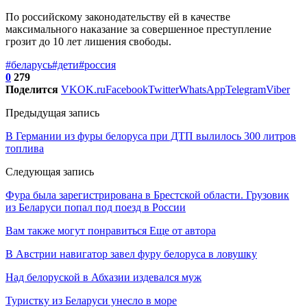
По российскому законодательству ей в качестве
максимального наказание за совершенное преступление
грозит до 10 лет лишения свободы.
#беларусь
#дети
#россия
0
279
Поделится
VK
OK.ru
Facebook
Twitter
WhatsApp
Telegram
Viber
Предыдущая запись
В Германии из фуры белоруса при ДТП вылилось 300 литров
топлива
Следующая запись
Фура была зарегистрирована в Брестской области. Грузовик
из Беларуси попал под поезд в России
Вам также могут понравиться
Еще от автора
В Австрии навигатор завел фуру белоруса в ловушку
Над белоруской в Абхазии издевался муж
Туристку из Беларуси унесло в море