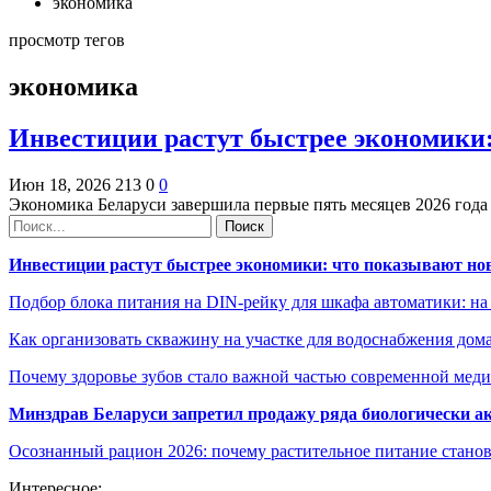
экономика
просмотр тегов
экономика
Инвестиции растут быстрее экономики
Июн 18, 2026
213
0
0
Экономика Беларуси завершила первые пять месяцев 2026 год
Инвестиции растут быстрее экономики: что показывают но
Подбор блока питания на DIN-рейку для шкафа автоматики: на
Как организовать скважину на участке для водоснабжения дом
Почему здоровье зубов стало важной частью современной мед
Минздрав Беларуси запретил продажу ряда биологически а
Осознанный рацион 2026: почему растительное питание станов
Интересное: