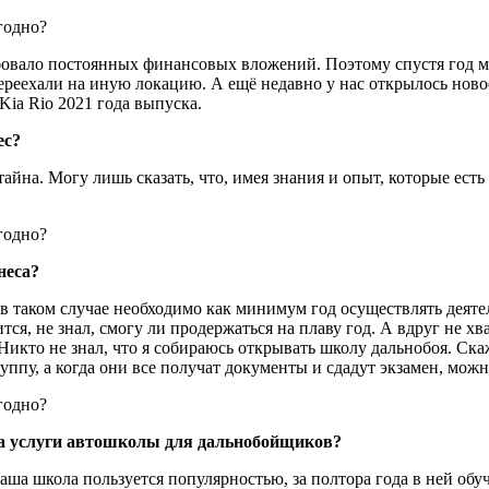
бовало постоянных финансовых вложений. Поэтому спустя год м
ереехали на иную локацию. А ещё недавно у нас открылось ново
Kia Rio 2021 года выпуска.
ес?
айна. Могу лишь сказать, что, имея знания и опыт, которые есть у
неса?
, в таком случае необходимо как минимум год осуществлять деяте
чится, не знал, смогу ли продержаться на плаву год. А вдруг не 
кто не знал, что я собираюсь открывать школу дальнобоя. Скаже
уппу, а когда они все получат документы и сдадут экзамен, мо
 на услуги автошколы для дальнобойщиков?
Наша школа пользуется популярностью, за полтора года в ней об