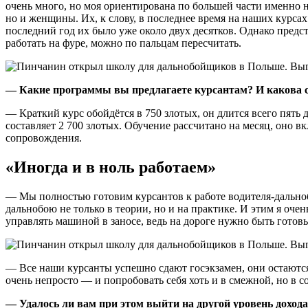
очень много, но моя ориентирована по большей части именно на
но и женщины. Их, к слову, в последнее время на наших курсах
последний год их было уже около двух десятков. Однако пред
работать на фуре, можно по пальцам пересчитать.
— Какие программы вы предлагаете курсантам? И какова 
— Краткий курс обойдётся в 750 злотых, он длится всего пять 
составляет 2 700 злотых. Обучение рассчитано на месяц, оно в
сопровождения.
«Иногда и в ноль работаем»
— Мы полностью готовим курсантов к работе водителя-дальноб
дальнобою не только в теории, но и на практике. И этим я оче
управлять машиной в заносе, ведь на дороге нужно быть готов
— Все наши курсанты успешно сдают госэкзамен, они остаются д
очень непросто — и попробовать себя хоть и в смежной, но в с
— Удалось ли вам при этом выйти на другой уровень доход