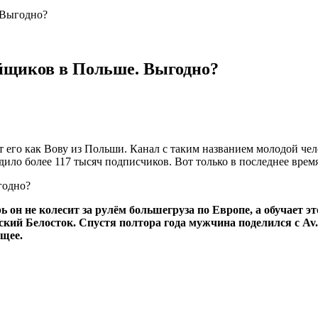
 Выгодно?
йщиков в Польше. Выгодно?
го как Вову из Польши. Канал с таким названием молодой челове
дило более 117 тысяч подписчиков. Вот только в последнее вре
ь он не колесит за рулём большегруза по Европе, а обучает 
й Белосток. Спустя полтора года мужчина поделился с Av.by
ущее.