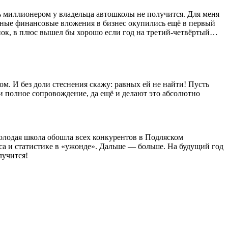
ь миллионером у владельца автошколы не получится. Для меня
альные финансовые вложения в бизнес окупились ещё в первый
ынок, в плюс вышел бы хорошо если год на третий-четвёртый…
. И без доли стеснения скажу: равных ей не найти! Пусть
и полное сопровождение, да ещё и делают это абсолютно
 молодая школа обошла всех конкурентов в Подляском
са и статистике в «ужонде». Дальше — больше. На будущий год
лучится!