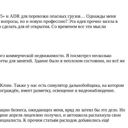
од 95» и ADR для перевозки опасных грузов… Однажды меня
и вопросы, но и новую профессию? Эта идея прочно засела в
 сделать для её открытия. Со временем все эти мысли
ого коммерческой недвижимости. Я посмотрел несколько
еты для занятий. Здание было в неплохом состоянии, но всё же
rone. Также у нас есть симулятор дальнобойщика, на котором
ограждён, имеет разметку, освещение и видеонаблюдение.
зации бизнеса, ожидающих меня, вряд ли затеял бы это дело. Но
едине апреля лицензию получил, и автошкола распахнула свои
пециалиста. К прочим статьям расходов добавились ещё