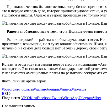
— Признаюсь честно: бывают месяцы, когда бизнес приносит хо
это в первую очередь дело, которое приносит удовольствие, а
год работы школы. Однако я уверен: произошло это только бл
— Ранее вы обмолвились о том, что в Польше очень много
— Рынок широкий — работы в любом случае хватит всем. Но не
прозвучит высокомерно, но я сужу вполне объективно. Школ, к
легально, на самом деле больше нет. Я очень дорожу своей реп
Кстати, в этом году мы заняли первое место в номинации «Авт
воеводстве. Это стало возможным благодаря высокой успеваем
у нас имеются амбициозные планы по развитию: собираемся отк
Фото: личный архив героя
#брестская_область
#дальнобойщик
#пинск
#польша
0
310
Поделится
VK
OK.ru
Facebook
Twitter
WhatsApp
Telegram
Viber
Предыдущая запись