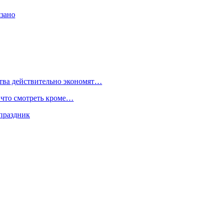
язано
тва действительно экономят…
 что смотреть кроме…
праздник