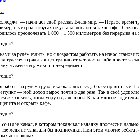
ства…
а…
олледжа, — начинает свой рассказ Владимир. — Первое время тру
имер, в микроавтобусах не устанавливаются тахографы. Следова
водилось преодолевать 1 000—1 500 километров без перерыва на 
ками за рулём ездить, но с возрастом работать на износ станови
 на трассах: теряли концентрацию от усталости либо просто засы
бёнку нужен отец, живой и невредимый.
я работы за рулём грузовика оказались куда более приятными. П
пункт — мой доход вырос почти в два раза. Так в своё удовольс
 чем же займусь, когда уйду из дальнобоя. Как и многие водите
щепита и открыть кафе.
й YouTube-канал, в котором показывал изнанку профессии дально
 где меня не узнавали бы подписчики. При этом многие ребята 
рых автошколах.