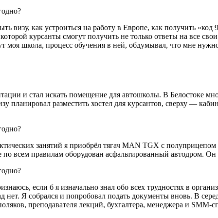
ыть визу, как устроиться на работу в Европе, как получить «к
 которой курсанты смогут получить не только ответы на все сво
ут моя школа, процесс обучения в ней, обдумывал, что мне нужно
тации и стал искать помещение для автошколы. В Белостоке мн
зу планировал разместить хостел для курсантов, сверху — кабин
актических занятий я приобрёл тягач MAN TGX c полуприцепом K
 по всем правилам оборудован асфальтированный автодром. Он 
изнаюсь, если б я изначально знал обо всех трудностях в органи
ад нет. Я собрался и попробовал подать документы вновь. В сер
поляков, преподавателя лекций, бухгалтера, менеджера и SММ-с