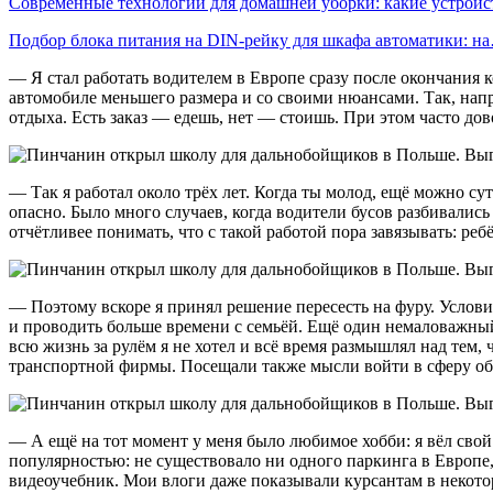
Современные технологии для домашней уборки: какие устрой
Подбор блока питания на DIN-рейку для шкафа автоматики: н
— Я стал работать водителем в Европе сразу после окончания к
автомобиле меньшего размера и со своими нюансами. Так, напр
отдыха. Есть заказ — едешь, нет — стоишь. При этом часто до
— Так я работал около трёх лет. Когда ты молод, ещё можно сут
опасно. Было много случаев, когда водители бусов разбивались
отчётливее понимать, что с такой работой пора завязывать: ре
— Поэтому вскоре я принял решение пересесть на фуру. Услови
и проводить больше времени с семьёй. Ещё один немаловажный 
всю жизнь за рулём я не хотел и всё время размышлял над тем,
транспортной фирмы. Посещали также мысли войти в сферу об
— А ещё на тот момент у меня было любимое хобби: я вёл сво
популярностью: не существовало ни одного паркинга в Европе,
видеоучебник. Мои влоги даже показывали курсантам в некото