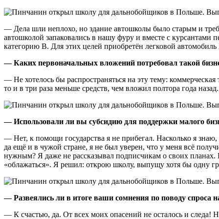
— Дела шли неплохо, но здание автошколы было старым и тре
автошколой запаковались в нашу фуру и вместе с курсантами п
категорию В. Для этих целей приобретён легковой автомобиль 
— Каких первоначальных вложений потребовал такой бизн
— Не хотелось бы распространяться на эту тему: коммерческая т
то и в три раза меньше средств, чем вложил полтора года назад.
— Использовали ли вы субсидию для поддержки малого биз
— Нет, к помощи государства я не прибегал. Насколько я знаю
да ещё и в чужой стране, я не был уверен, что у меня всё полу
нужным? Я даже не рассказывал подписчикам о своих планах. Ни
«облажаться». Я решил: открою школу, выпущу хотя бы одну гр
— Развеялись ли в итоге ваши сомнения по поводу спроса
— К счастью, да. От всех моих опасений не осталось и следа! 