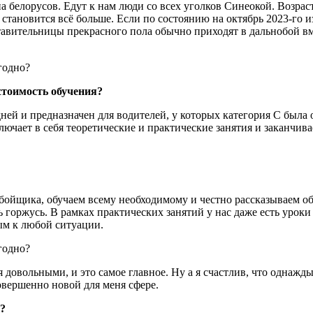
 белорусов. Едут к нам люди со всех уголков Синеокой. Возраст
 становится всё больше. Если по состоянию на октябрь 2023-го 
ставительницы прекрасного пола обычно приходят в дальнобой в
стоимость обучения?
дней и предназначен для водителей, у которых категория С была 
ключает в себя теоретические и практические занятия и заканчи
ойщика, обучаем всему необходимому и честно рассказываем об
нь горжусь. В рамках практических занятий у нас даже есть урок
ым к любой ситуации.
овольными, и это самое главное. Ну а я счастлив, что однажды 
овершенно новой для меня сфере.
а?