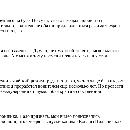
дился на бусе. По сути, это тот же дальнобой, но на
тельно, водитель не обязан придерживаться режима труда и
сон и отдых.
тся всё тяжелее… Думаю, не нужно объяснять, насколько это
пали. А у меня к тому времени появился сын, и я стал
оявился чёткий режим труда и отдыха, я стал чаще бывать дома
твие я проработал водителем ещё несколько лет. Но провести
ли-международники, думал об открытии собственной
бойщика. Надо признать, мои видео пользовались
говорили, что смотрят выпуски канала «Вова из Польши» как