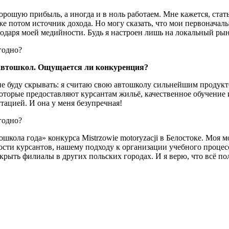
рошую прибыль, а иногда и в ноль работаем. Мне кажется, стат
 уже потом источник дохода. Но могу сказать, что мои первонач
агодаря моей медийности. Будь я настроен лишь на локальный р
 автошкол. Ощущается ли конкуренция?
 буду скрывать: я считаю свою автошколу сильнейшим продуктом
оторые предоставляют курсантам жильё, качественное обучение 
утацией. И она у меня безупречная!
ошкола года» конкурса Mistrzowie motoryzacji в Белостоке. Моя
ости курсантов, нашему подходу к организации учебного процес
рыть филиалы в других польских городах. И я верю, что всё по