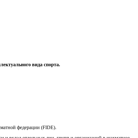
лектуального вида спорта.
матной федерации (FIDE).
ги и вклад отдельных лиц, групп и организаций в шахматное