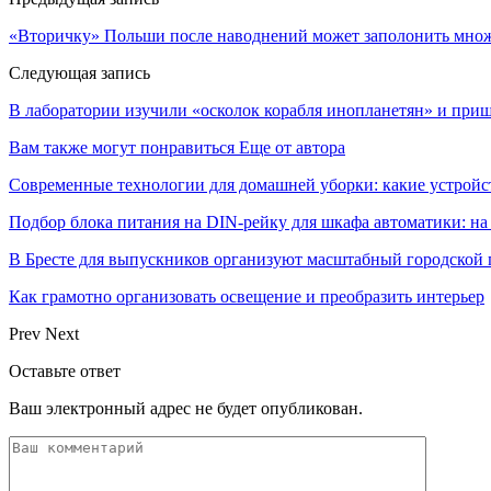
«Вторичку» Польши после наводнений может заполонить мно
Следующая запись
В лаборатории изучили «осколок корабля инопланетян» и пр
Вам также могут понравиться
Еще от автора
Современные технологии для домашней уборки: какие устройс
Подбор блока питания на DIN-рейку для шкафа автоматики: на
В Бресте для выпускников организуют масштабный городской 
Как грамотно организовать освещение и преобразить интерьер
Prev
Next
Оставьте ответ
Ваш электронный адрес не будет опубликован.