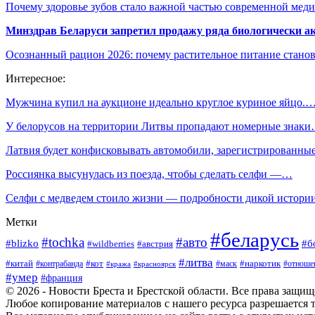
Почему здоровье зубов стало важной частью современной мед
Минздрав Беларуси запретил продажу ряда биологически а
Осознанный рацион 2026: почему растительное питание станов
Интересное:
Мужчина купил на аукционе идеально круглое куриное яйцо.
У белорусов на территории Литвы пропадают номерные знак
Латвия будет конфисковывать автомобили, зарегистрированны
Россиянка высунулась из поезда, чтобы сделать селфи —…
Селфи с медведем стоило жизни — подробности дикой истори
Метки
#беларусь
#tochka
#авто
#blizko
#б
#австрия
#wildberries
#литва
#китай
#кот
#наркотик
#контрабанда
#маск
#отноше
#кража
#красноярск
#умер
#франция
© 2026 - Новости Бреста и Брестской области. Все права защи
Любое копирование материалов с нашего ресурса разрешается т