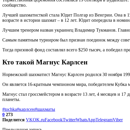
сообщество.
Лучшей шахматисткой стала Юдит Полгар из Венгрии. Она в 15
возрасте в истории шахмат – в 12 лет. Юдит опередила в но
Лучшим тренером назван украинец Владимир Тукманов. Главны
Самым памятным турниром был признан поединок между совет
Тогда призовой фонд составлял всего $250 тысяч, а победил пр
Кто такой Магнус Карлсен
Норвежский шахматист Магнус Карлсен родился 30 ноября 1990
Он является 16-кратным чемпионом мира, победителем Кубка м
Магнус стал гроссмейстером в возрасте 13 лет, 4 месяцев и 17
планеты.
#tochka
#карлсен
#шахматы
0
273
Поделится
VK
OK.ru
Facebook
Twitter
WhatsApp
Telegram
Viber
Предыдущая запись