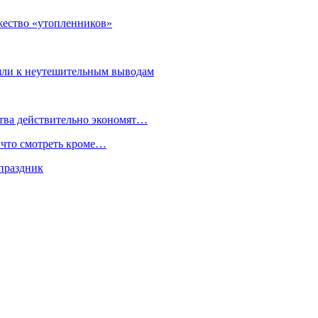
жество «утопленников»
ишли к неутешительным выводам
тва действительно экономят…
 что смотреть кроме…
праздник