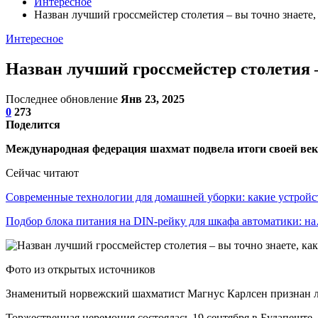
Интересное
Назван лучший гроссмейстер столетия – вы точно знаете, 
Интересное
Назван лучший гроссмейстер столетия – 
Последнее обновление
Янв 23, 2025
0
273
Поделится
Международная федерация шахмат подвела итоги своей веко
Сейчас читают
Современные технологии для домашней уборки: какие устрой
Подбор блока питания на DIN-рейку для шкафа автоматики: н
Фото из открытых источников
Знаменитый норвежский шахматист Магнус Карлсен признан л
Торжественная церемония состоялась 19 сентября в Будапеште.