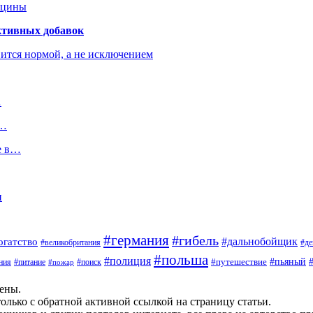
ицины
ктивных добавок
ится нормой, а не исключением
…
и…
е в…
и
#германия
#гибель
#дальнобойщик
огатство
#великобритания
#де
#польша
#полиция
#путешествие
#пьяный
ния
#питание
#поиск
#пожар
щены.
олько с обратной активной ссылкой на страницу статьи.