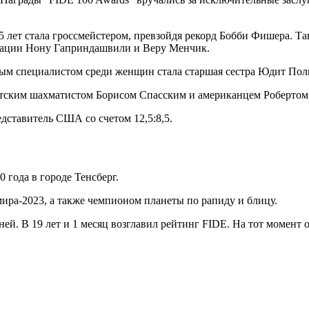
 лет стала гроссмейстером, превзойдя рекорд Бобби Фишера. Та
минации Нону Гаприндашвили и Веру Менчик.
м специалистом среди женщин стала старшая сестра Юдит Полг
ским шахматистом Борисом Спасским и американцем Робертом 
едставитель США со счетом 12,5:8,5.
 года в городе Тенсберг.
ира-2023, а также чемпионом планеты по рапиду и блицу.
 дней. В 19 лет и 1 месяц возглавил рейтинг FIDE. На тот моме