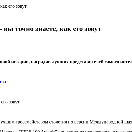
как его зовут
вы точно знаете, как его зовут
вой истории, наградив лучших представителей самого интел
ства…
а…
учшим гроссмейстером столетия по версии Международной шах
 Награды "FIDE 100 Awards" вручались за исключительные заслу