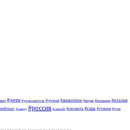
#дети
#животное
#италия
#дуров
#долгожитель
#испания
ньга
#индия
#россия
#сша
#рейтинг
#турция
#сигарета
#угон
#рекорд
#самолёт