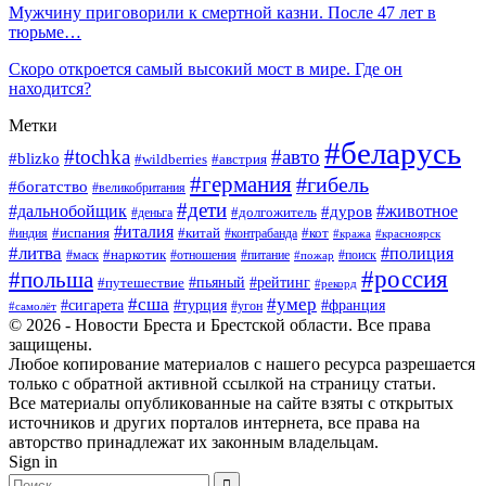
Мужчину приговорили к смертной казни. После 47 лет в
тюрьме…
Скоро откроется самый высокий мост в мире. Где он
находится?
Метки
#беларусь
#tochka
#авто
#blizko
#австрия
#wildberries
#германия
#гибель
#богатство
#великобритания
#дети
#дальнобойщик
#животное
#дуров
#долгожитель
#деньга
#италия
#китай
#кот
#испания
#индия
#контрабанда
#кража
#красноярск
#литва
#полиция
#наркотик
#маск
#отношения
#питание
#поиск
#пожар
#россия
#польша
#рейтинг
#путешествие
#пьяный
#рекорд
#сша
#умер
#турция
#сигарета
#франция
#угон
#самолёт
© 2026 - Новости Бреста и Брестской области. Все права
защищены.
Любое копирование материалов с нашего ресурса разрешается
только с обратной активной ссылкой на страницу статьи.
Все материалы опубликованные на сайте взяты с открытых
источников и других порталов интернета, все права на
авторство принадлежат их законным владельцам.
Sign in