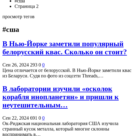
#сша
Страница 2
просмотр тегов
#сша
В Нью-Йорке заметили популярный
белорусский квас. Сколько он стоит?
Сен 26, 2024
293
0
0
Цена отличается от белорусской. В Нью-Йорке заметили квас
из Беларуси. Судя по фото из соцсети Threads,…
В лаборатории изучили «осколок
корабля инопланетян» и пришли к
неутешительным…
Сен 22, 2024
691
0
0
Ок-Риджская национальная лаборатория США изучила
странный кусок металла, который многие склонны
воспринимать в…