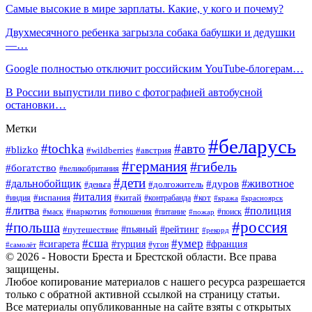
Самые высокие в мире зарплаты. Какие, у кого и почему?
Двухмесячного ребенка загрызла собака бабушки и дедушки
—…
Google полностью отключит российским YouTube-блогерам…
В России выпустили пиво с фотографией автобусной
остановки…
Метки
#беларусь
#tochka
#авто
#blizko
#австрия
#wildberries
#германия
#гибель
#богатство
#великобритания
#дети
#дальнобойщик
#животное
#дуров
#долгожитель
#деньга
#италия
#китай
#кот
#испания
#индия
#контрабанда
#кража
#красноярск
#литва
#полиция
#наркотик
#маск
#отношения
#питание
#поиск
#пожар
#россия
#польша
#рейтинг
#путешествие
#пьяный
#рекорд
#сша
#умер
#турция
#сигарета
#франция
#угон
#самолёт
© 2026 - Новости Бреста и Брестской области. Все права
защищены.
Любое копирование материалов с нашего ресурса разрешается
только с обратной активной ссылкой на страницу статьи.
Все материалы опубликованные на сайте взяты с открытых