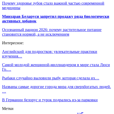
Почему здоровье зубов стало важной частью современной
медицины
Минздрав Беларуси запретил продажу ряда биологически
активных добавок
Осознанный рацион 2026: почему растительное питание
становится нормой, а не исключением
Интересное:
Английский для подростков: увлекательные практики
изучения…
Самой молодой женщиной-миллиардером в мире стала Люси
Го.…
Рыбаки случайно выловили рыбу, которая сделала их…
Названы самые дорогие города мира для сверхбогатых людей.
…
В Германии белорус и турок подрались из-за парковки
Метки